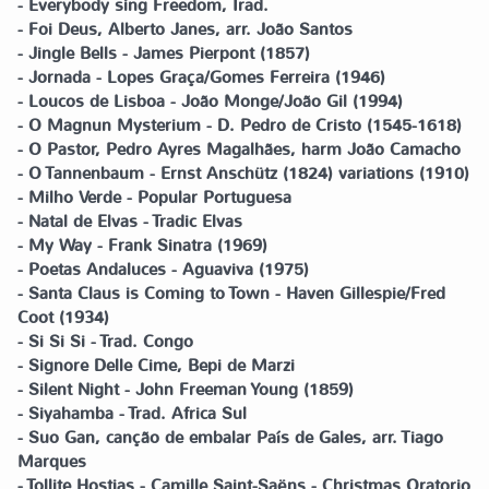
- Everybody sing Freedom, Trad.
- Foi Deus, Alberto Janes, arr. João Santos
- Jingle Bells - James Pierpont (1857)
- Jornada - Lopes Graça/Gomes Ferreira (1946)
- Loucos de Lisboa - João Monge/João Gil (1994)
- O Magnun Mysterium - D. Pedro de Cristo (1545-1618)
- O Pastor, Pedro Ayres Magalhães, harm João Camacho
- O Tannenbaum - Ernst Anschütz (1824) variations (1910)
- Milho Verde - Popular Portuguesa
- Natal de Elvas - Tradic Elvas
- My Way - Frank Sinatra (1969)
- Poetas Andaluces - Aguaviva (1975)
- Santa Claus is Coming to Town - Haven Gillespie/Fred
Coot (1934)
- Si Si Si - Trad. Congo
- Signore Delle Cime, Bepi de Marzi
- Silent Night - John Freeman Young (1859)
- Siyahamba - Trad. Africa Sul
- Suo Gan, canção de embalar País de Gales, arr. Tiago
Marques
- Tollite Hostias - Camille Saint-Saëns - Christmas Oratorio